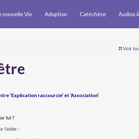
 nouvelle Vie
Adoption
Catéchèse
Audios 
Voir tou
être
tre ‘Explication raccourcie’ et ‘Association’
r lui ?
 l’aider :