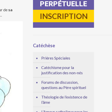
PERPÉTUELLE
ur de
sa
INSCRIPTION
e…
Catéchèse
Prières Spéciales
Catéchisme pour la
justification des non-nés
Forums de discussion,
questions au Père spirituel
Théologie de l’existence de
l’âme
L’Amour catholique pour les