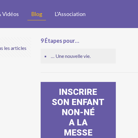
& Vidéos
Blog
L’Association
9 Étapes pour…
s les articles
… Une nouvelle vie.
INSCRIRE
SON ENFANT
NON-NÉ
A LA
MESSE