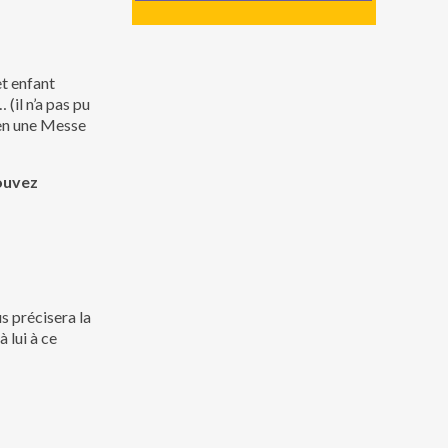
et enfant
(il n’a pas pu
 en une Messe
ouvez
s précisera la
 lui à ce