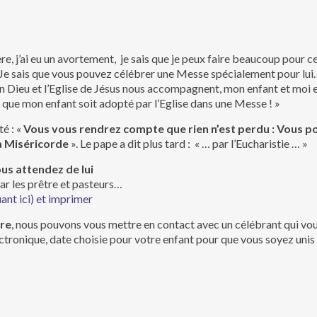
re, j’ai eu un avortement, je sais que je peux faire beaucoup pour c
 Je sais que vous pouvez célébrer une Messe spécialement pour lui… 
n Dieu et l’Eglise de Jésus nous accompagnent, mon enfant et moi
 que mon enfant soit adopté par l’Eglise dans une Messe ! »
é : «
Vous vous rendrez compte que rien n’est perdu : Vous p
a Miséricorde
». Le pape a dit plus tard : « … par l’Eucharistie … »
ous attendez de lui
ar les prêtre et pasteurs…
ant ici) et imprimer
tre
, nous pouvons vous mettre en contact avec un célébrant qui vou
ctronique, date choisie pour votre enfant pour que vous soyez unis à