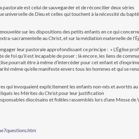
la pastorale est celui de sauvegarder et de réconcilier deux séries
fique universelle de Dieu et celles qui touchent à la nécessité du b
nouvelée sur les dispositions des petits enfants en ce qui concern
 extra-sacramentelle au Christ, et sur la médiation maternelle de l’Ég
gager leur pastorale approfondissant ce principe : « L’Église prof
e de foi qu’il est incapable de poser ; là encore, les liens de commun
’Église pourrait être à même d’intercéder pour cet enfant et d’expri
charité même qu’elle manifeste envers tous les hommes et qui se ren
res qui invoquaient explicitement les enfants non-nés et avortés 
iqués les Mérites du Christ pour leur justification
sponsables diocésains et fidèles rassemblés lors d’une Messe de 
sme7questions.htm