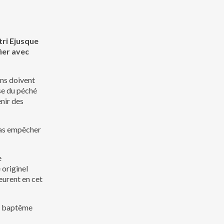
ri Ejusque
ier avec
ens doivent
se du péché
enir des
 pas empêcher
e
 originel
meurent en cet
ns baptême