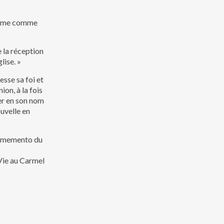
aptême comme
e la réception
lise. »
esse sa foi et
ion, à la fois
mer en son nom
ouvelle en
au memento du
Vie au Carmel