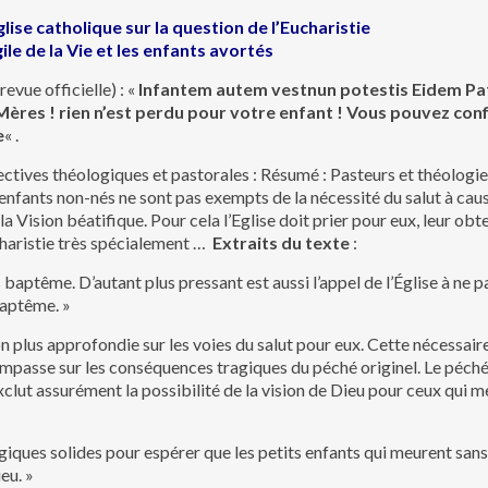
glise catholique sur la question de l’Eucharistie
ile de la Vie et les enfants avortés
evue officielle) : «
Infantem autem vestnun potestis Eidem Pat
Mères ! rien n’est perdu pour votre enfant ! Vous pouvez conf
e
« .
ectives théologiques et pastorales : Résumé : Pasteurs et théologi
 enfants non-nés ne sont pas exempts de la nécessité du salut à cau
la Vision béatifique. Pour cela l’Eglise doit prier pour eux, leur obt
ucharistie très spécialement …
Extraits du texte
:
s baptême. D’autant plus pressant est aussi l’appel de l’Église à ne
 baptême. »
 plus approfondie sur les voies du salut pour eux. Cette nécessair
impasse sur les conséquences tragiques du péché originel. Le péché
exclut assurément la possibilité de la vision de Dieu pour ceux qui 
iques solides pour espérer que les petits enfants qui meurent sa
eu. »