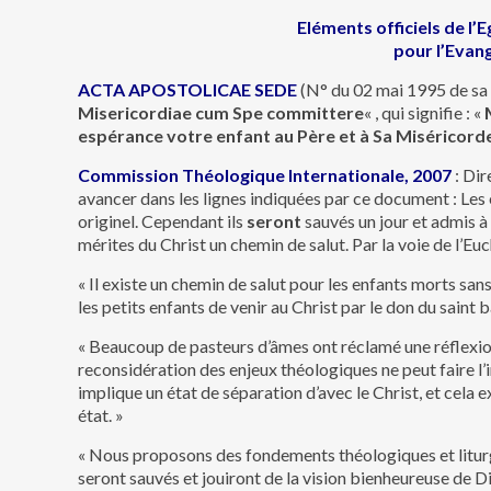
Eléments officiels de l’E
pour l’Evang
ACTA APOSTOLICAE SEDE
(N° du 02 mai 1995 de sa r
Misericordiae cum Spe committere
« , qui signifie : «
espérance votre enfant au Père et à Sa Miséricord
Commission Théologique Internationale, 2007
: Dir
avancer dans les lignes indiquées par ce document : Les
originel. Cependant ils
seront
sauvés un jour et admis à 
mérites du Christ un chemin de salut. Par la voie de l’E
« Il existe un chemin de salut pour les enfants morts san
les petits enfants de venir au Christ par le don du saint
« Beaucoup de pasteurs d’âmes ont réclamé une réflexion
reconsidération des enjeux théologiques ne peut faire l’
implique un état de séparation d’avec le Christ, et cela 
état. »
« Nous proposons des fondements théologiques et liturg
seront sauvés et jouiront de la vision bienheureuse de Di