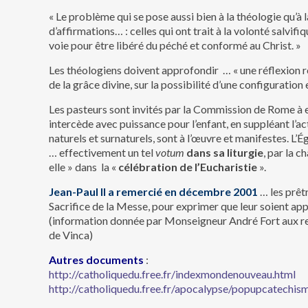
« Le problème qui se pose aussi bien à la théologie qu’à 
d’affirmations… : celles qui ont trait à la volonté salvi
voie pour être libéré du péché et conformé au Christ. »
Les théologiens doivent approfondir … « une réflexion re
de la grâce divine, sur la possibilité d’une configuration
Les pasteurs sont invités par la Commission de Rome à en
intercède avec puissance pour l’enfant, en suppléant l’act
naturels et surnaturels, sont à l’œuvre et manifestes. L
… effectivement un tel
votum
dans sa liturgie
, par la 
elle » dans la «
célébration de l’Eucharistie
».
Jean-Paul II a remercié en décembre 2001
… les prêt
Sacrifice de la Messe, pour exprimer que leur soient appl
(information donnée par Monseigneur André Fort aux re
de Vinca)
Autres documents
:
http://catholiquedu.free.fr/indexmondenouveau.html
http://catholiquedu.free.fr/apocalypse/popupcatechi