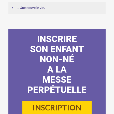
… Une nouvelle vie.
INSCRIRE
SON ENFANT
NON-NÉ
A LA
MESSE
PERPÉTUELLE
INSCRIPTION