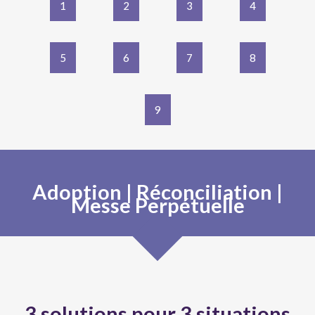
1
2
3
4
5
6
7
8
9
Adoption | Réconciliation |
Messe Perpétuelle
3 solutions pour 3 situations