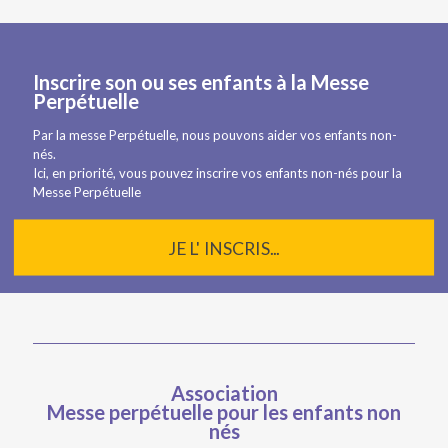
Inscrire son ou ses enfants à la Messe
Perpétuelle
Par la messe Perpétuelle, nous pouvons aider vos enfants non-
nés.
Ici, en priorité, vous pouvez inscrire vos enfants non-nés pour la
Messe Perpétuelle
JE L' INSCRIS...
Association
Messe perpétuelle pour les enfants non
nés