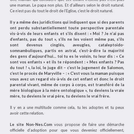
une maman. Le papa non plus. Et d’ailleurs selon le droit naturel.
Ce n’est pas du tout le droit de l’Eglise, c’est le droit naturel.
Il y a même des juridictions qui indiquent que si des parents
ont perdu substantiellement toute perspective parentale
vis-à-vis de leurs enfants et s’ils disent : « Moi ? Je n’ai pas
d’enfants, pas du tout », s’ils ne les voient même pas, s’ils
sont devenus cinglés, aveugles, cataleptoïdo-
somnambuliques, partis en astral, c’est-à-dire la majorité
des gens d’aujourd’hui… toi tu es le voisin, tu leur dis : « Ce
sont vos enfants » et ils te répondent : « Mes enfants ? Pas
du tout ! », la loi, le juge dit – c’est le jugement de Salomon,
c’est le procès de Maryville – : « C’est vous la maman puisque
vous avez un regard vis-à-vis de cet enfant et donc le droit
parental vivant, même de corps à corps, est transféré de la
mère biologique à la mère ontologique », tu deviens la vraie
mère, tu deviens le vrai père, tu deviens le vrai frère.
Il y en a une multitude comme cela, tu les adoptes et tu peux
avoir cette relation.
Le site Non-Nes.Com
vous propose de faire une démarche
officielle d’adoption pour que vous deveniez officiellement,